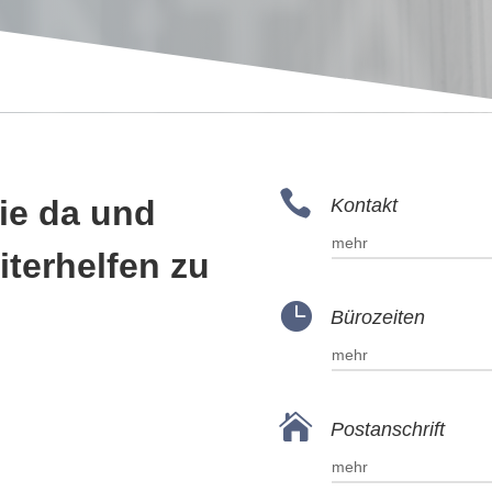
NTA

Sie da und
Kontakt
mehr
iterhelfen zu

Bürozeiten
mehr

Postanschrift
mehr